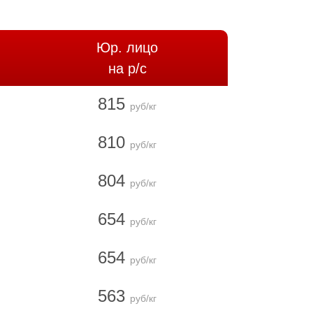
Юр. лицо
на р/с
815
руб/кг
810
руб/кг
804
руб/кг
654
руб/кг
654
руб/кг
563
руб/кг