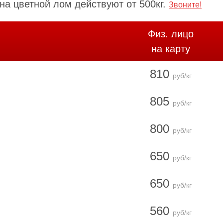
а цветной лом действуют от 500кг.
Звоните!
Физ. лицо
на карту
810
руб/кг
805
руб/кг
800
руб/кг
650
руб/кг
650
руб/кг
560
руб/кг