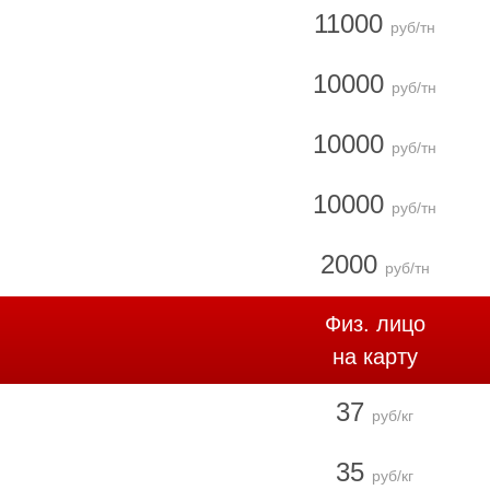
11000
руб/тн
10000
руб/тн
10000
руб/тн
10000
руб/тн
2000
руб/тн
Физ. лицо
на карту
37
руб/кг
35
руб/кг