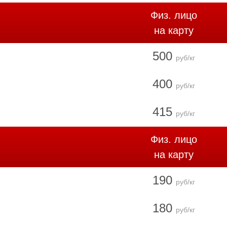
Физ. лицо
на карту
500
руб/кг
400
руб/кг
415
руб/кг
Физ. лицо
на карту
190
руб/кг
180
руб/кг