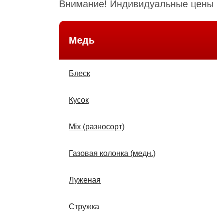
Внимание! Индивидуальные цены н
Медь
Блеск
Кусок
Міх (разносорт)
Газовая колонка (медн.)
Луженая
Стружка