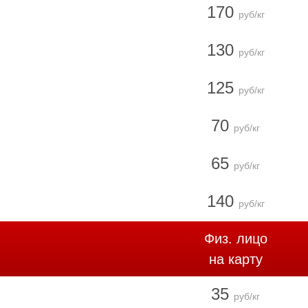
170
руб/кг
130
руб/кг
125
руб/кг
70
руб/кг
65
руб/кг
140
руб/кг
Физ. лицо
на карту
35
руб/кг