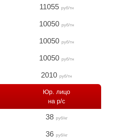
11055
руб/тн
10050
руб/тн
10050
руб/тн
10050
руб/тн
2010
руб/тн
Юр. лицо
на р/с
38
руб/кг
36
руб/кг