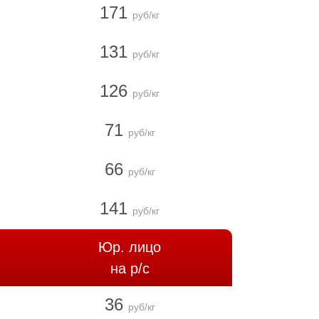
171
руб/кг
131
руб/кг
126
руб/кг
71
руб/кг
66
руб/кг
141
руб/кг
Юр. лицо
на р/с
36
руб/кг