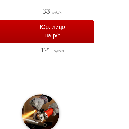
33
руб/кг
Юр. лицо
на р/с
121
руб/кг