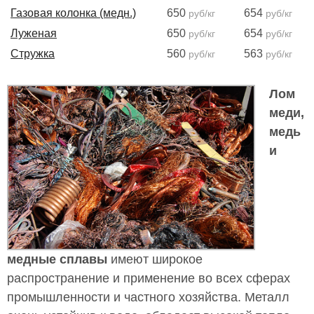
Газовая колонка (медн.)
650
654
руб/кг
руб/кг
Луженая
650
654
руб/кг
руб/кг
Стружка
560
563
руб/кг
руб/кг
Лом
меди,
медь
и
медные сплавы
имеют широкое
распространение и применение во всех сферах
промышленности и частного хозяйства. Металл