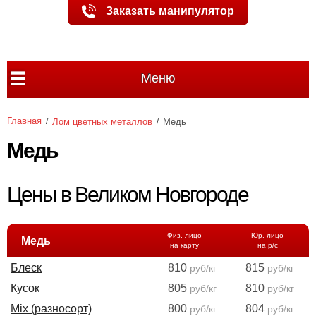
Заказать манипулятор
Меню
Главная
Лом цветных металлов
Медь
Медь
Цены в Великом Новгороде
Физ. лицо
Юр. лицо
Медь
на карту
на р/с
Блеск
810
815
руб/кг
руб/кг
Кусок
805
810
руб/кг
руб/кг
Міх (разносорт)
800
804
руб/кг
руб/кг